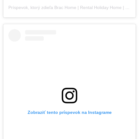
Príspevok, ktorý zdieľa Brac Home | Rental Holiday Home | Travel Guide (@croatia_brac_home)
Zobraziť tento príspevok na Instagrame