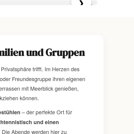
❯
1
/ 37
amilien und Gruppen
rivatsphäre trifft. Im Herzen des
ie oder Freundesgruppe ihren eigenen
errassen mit Meerblick genießen,
ckziehen können.
– der perfekte Ort für
estühlen
chtennistisch und einen
t. Die Abende werden hier zu