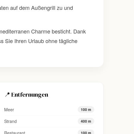
taten auf dem Außengrill zu und
d mediterranen Charme besticht. Dank
s Sie Ihren Urlaub ohne tägliche
📍 Entfernungen
Meer
100 m
Strand
400 m
Restaurant
100 m