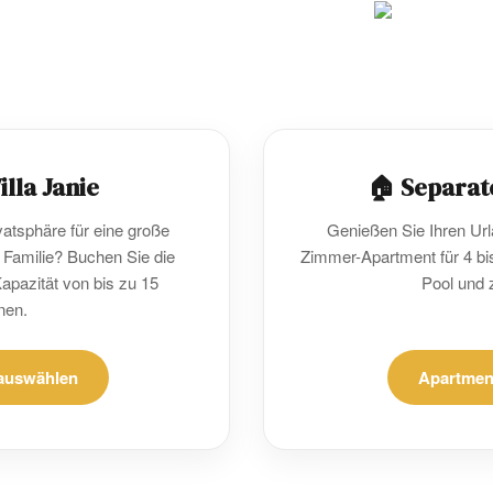
AKTIVITÄTEN & SERVICES
BLOG
KONTAKT
illa Janie
🏠 Separat
atsphäre für eine große
Genießen Sie Ihren Ur
Familie? Buchen Sie die
Zimmer-Apartment für 4 b
Kapazität von bis zu 15
Pool und 
nen.
 auswählen
Apartmen