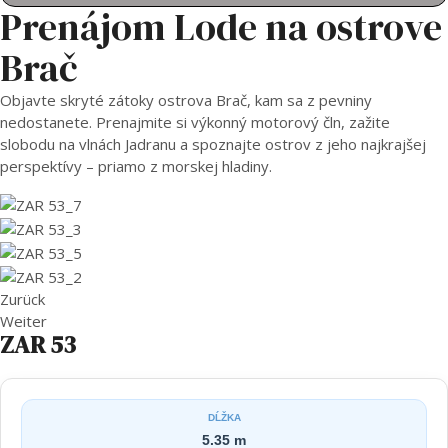
Prenájom Lode na ostrove
Brač
Objavte skryté zátoky ostrova Brač, kam sa z pevniny
nedostanete. Prenajmite si výkonný motorový čln, zažite
slobodu na vlnách Jadranu a spoznajte ostrov z jeho najkrajšej
perspektívy – priamo z morskej hladiny.
Zurück
Weiter
ZAR 53
DĹŽKA
5.35 m