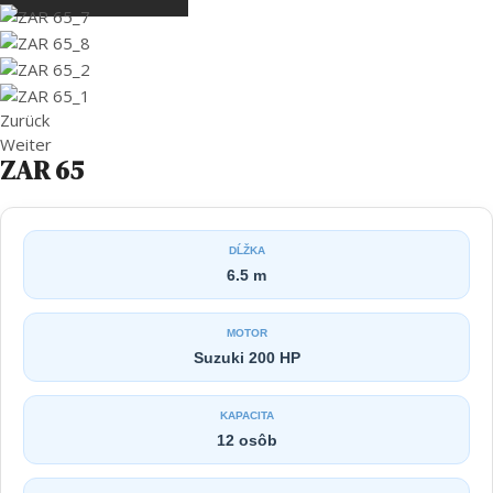
Zurück
Weiter
ZAR 65
DĹŽKA
6.5 m
MOTOR
Suzuki 200 HP
KAPACITA
12 osôb