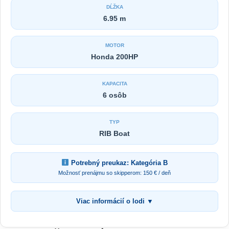
DĹŽKA
6.95 m
MOTOR
Honda 200HP
KAPACITA
6 osôb
TYP
RIB Boat
Potrebný preukaz: Kategória B
Možnosť prenájmu so skipperom: 150 € / deň
Viac informácií o lodi ▼