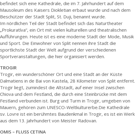
befindet sich eine Kathedrale, die im 7. Jahrhundert auf dem
Mausoleum des Kaisers Diokletian erbaut wurde und nach dem
Beschützer der Stadt Split, St. Duji, benannt wurde.
Im nördlichen Teil der Stadt befindet sich das Naturtheater
„Prokuratíva“, ein Ort mit vielen kulturellen und theatralischen
Aufführungen. Heute ist es eine moderne Stadt der Mode, Musik
und Sport. Die Einwohner von Split nennen ihre Stadt die
sportlichste Stadt der Welt aufgrund der verschiedenen
Sportveranstaltungen, die hier organisiert werden.
TROGIR
Trogir, ein wunderschöner Ort und eine Stadt an der Küste
Dalmatiens in de Bai von Kastela, 28 Kilometer von Split entfernt.
Trogir liegt, zumindest die Altstadt, auf einer Insel zwischen
Chiova und dem Festland, die durch eine Steinbrücke mit dem
Festland verbunden ist. Burg und Turm in Trogir, umgeben von
Mauern, gehören zum UNESCO-Weltkulturerbe.Die Kathedrale
sv. Lovre ist ein berühmtes Baudenkmal in Trogir, es ist ein Werk
aus dem 13. Jahrhundert von Meister Radovan.
OMIS – FLUSS CETINA