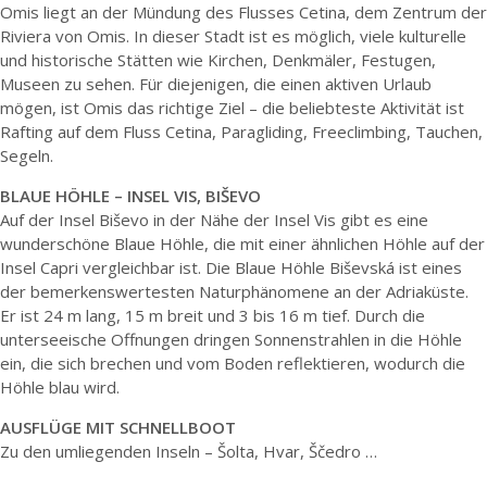
Omis liegt an der Mündung des Flusses Cetina, dem Zentrum der
Riviera von Omis. In dieser Stadt ist es möglich, viele kulturelle
und historische Stätten wie Kirchen, Denkmäler, Festugen,
Museen zu sehen. Für diejenigen, die einen aktiven Urlaub
mögen, ist Omis das richtige Ziel – die beliebteste Aktivität ist
Rafting auf dem Fluss Cetina, Paragliding, Freeclimbing, Tauchen,
Segeln.
BLAUE HÖHLE – INSEL VIS, BIŠEVO
Auf der Insel Biševo in der Nähe der Insel Vis gibt es eine
wunderschöne Blaue Höhle, die mit einer ähnlichen Höhle auf der
Insel Capri vergleichbar ist. Die Blaue Höhle Biševská ist eines
der bemerkenswertesten Naturphänomene an der Adriaküste.
Er ist 24 m lang, 15 m breit und 3 bis 16 m tief. Durch die
unterseeische Offnungen dringen Sonnenstrahlen in die Höhle
ein, die sich brechen und vom Boden reflektieren, wodurch die
Höhle blau wird.
AUSFLÜGE MIT SCHNELLBOOT
Zu den umliegenden Inseln – Šolta, Hvar, Ščedro …