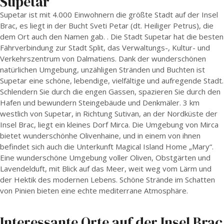
Supetar
Supetar ist mit 4.000 Einwohnern die größte Stadt auf der Insel
Brac, es liegt in der Bucht Sveti Petar (dt. Heiliger Petrus), die
dem Ort auch den Namen gab. . Die Stadt Supetar hat die besten
Fährverbindung zur Stadt Split, das Verwaltungs-, Kultur- und
Verkehrszentrum von Dalmatiens. Dank der wunderschönen
natürlichen Umgebung, unzähligen Stränden und Buchten ist
Supetar eine schöne, lebendige, vielfältige und aufregende Stadt.
Schlendern Sie durch die engen Gassen, spazieren Sie durch den
Hafen und bewundern Steingebäude und Denkmäler. 3 km
westlich von Supetar, in Richtung Sutivan, an der Nordküste der
Insel Brac, liegt ein kleines Dorf Mirca. Die Umgebung von Mirca
bietet wunderschönhe Olivenhaine, und in einem von ihnen
befindet sich auch die Unterkunft Magical Island Home „Mary“.
Eine wunderschöne Umgebung voller Oliven, Obstgärten und
Lavendelduft, mit Blick auf das Meer, weit weg vom Lärm und
der Hektik des modernen Lebens. Schöne Strände im Schatten
von Pinien bieten eine echte mediterrane Atmosphäre.
Interessante Orte auf der Insel Brac