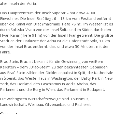
aller Inseln der Adria.
Das Hauptzentrum der Insel: Supetar – hat etwa 4 000
Einwohner. Die Insel Brač liegt 6 – 13 km vom Festland entfernt
über die Kanal von Brač (maximale Tiefe 78 m). Im Westen ist es
durch Splitska-Vrata von der Insel Šolta und im Süden durch den
Hvar-Kanal (Tiefe 91 m) von der Insel Hvar getrennt. Die größte
Stadt an der Ostküste der Adria ist die Hafenstadt Split, 11 km
von der Insel Brac entfernt, das sind etwa 50 Minuten. mit der
Fähre.
Brac-Stein: Brac ist bekannt für die Gewinnung von weißem
Kalkstein – dem „Brac-Stein“. Zu den bekanntesten Gebäuden
aus Brač-Stein zählen der Diokletianpalast in Split, die Kathedrale
in Šibenik, das Weiße Haus in Washington, der Batty Park in New
York, das Denkmal des Faschismus in Addis Abeba, das
Parlament und die Burg in Wien, das Parlament in Budapest.
Die wichtigsten Wirtschaftszweige sind Tourismus,
Landwirtschaft, Weinbau, Olivenanbau und Fischerei.