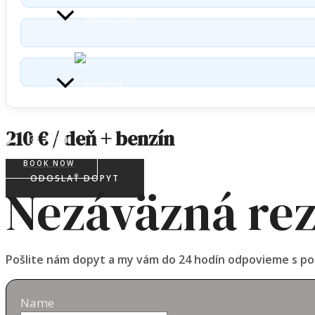
210 € / deň + benzín
BOOK NOW
ODOSLAŤ DOPYT
Nezáväzná rez
Pošlite nám dopyt a my vám do 24 hodín odpovieme s 
Name