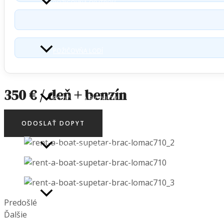
POŽIČOVŇA SKÚTROV
POŽIČOVŇA LODÍ
350 € / deň + benzín
POŽIČOVŇA BICYKLOV
ODOSLAŤ DOPYT
ART GALÉRIA SUPETAR
VÝLETY NA JACHTE
Predošlé
Ďalšie