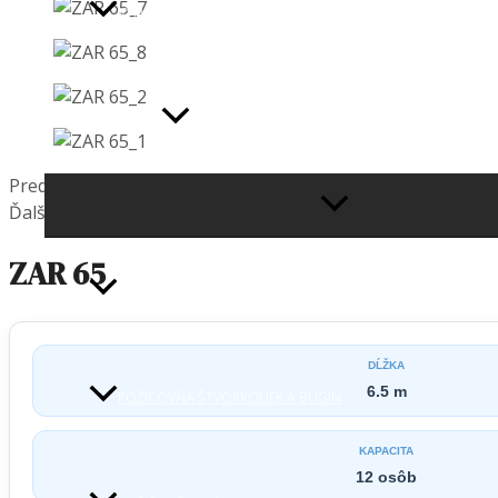
VÝHODY PRE NAŠICH HOSTÍ
SLUŽBY & ZÁŽITKY
Predošlé
MENU
Ďalšie
TOGGLE
ZAR 65
POŽIČOVŇA ÁUT
DĹŽKA
6.5 m
POŽIČOVŇA ŠTVORKOLIEK A BUGÍN
KAPACITA
12 osôb