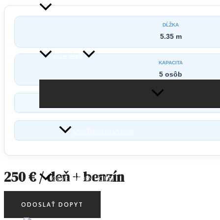
HOLIDAY HOME JOSIPA
DĹŽKA
5.35 m
VILLA JANIE
KAPACITA
5 osôb
MENU
TOGGLE
APARTMÁN VILLA JANIE
250 € / deň + benzín
OLIVE GARDEN HOME
ODOSLAŤ DOPYT