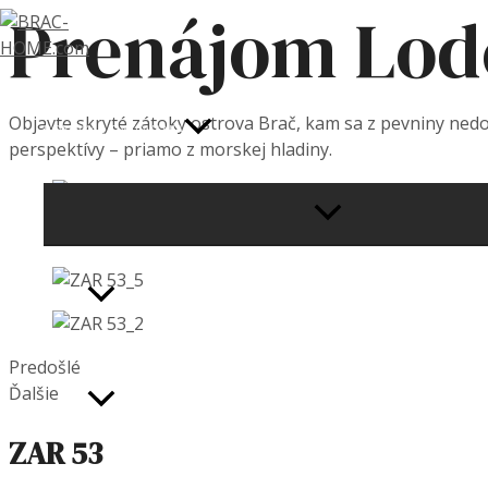
Prenájom Lode
Preskočiť
na
obsah
Objavte skryté zátoky ostrova Brač, kam sa z pevniny nedo
PONUKA UBYTOVANIA
perspektívy – priamo z morskej hladiny.
MENU
TOGGLE
ISLAND GETAWAY – HERITAGE HOUSE
Predošlé
Ďalšie
MAGICAL ISLAND HOME
ZAR 53