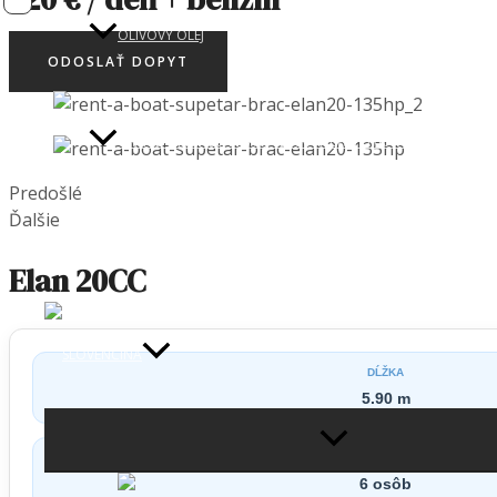
OLIVOVÝ OLEJ
ODOSLAŤ DOPYT
UNITED AIRLINES: PRIAMA LINKA NEW YORK ↔ SPLIT (2026)
Predošlé
Ďalšie
KONTAKT
Elan 20CC
DĹŽKA
5.90 m
MENU
TOGGLE
KAPACITA
6 osôb