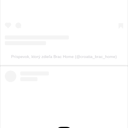
Príspevok, ktorý zdieľa Brac Home (@croatia_brac_home)