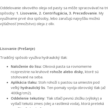
Oddelovanie olivového oleja od pasty sa môže spracovávať na tri
spôsoby:
1. Lisovanie, 2. Centrifugácia, 3. Preceďovanie
. My
využívame prvé dva spôsoby, lebo zaručujú najvyššiu možnú
výťažnosť (množstvo) oleja z olív.
Lisovanie (Prešanje)
Tradičný spôsob využíva hydraulický tlak:
Naloženie do lisu:
Olivová pasta sa rovnomerne
rozprestrie na kruhové
rohože alebo disky
, ktoré sú
stohované na seba.
Aplikácia tlaku:
Stoh rohoží s pastou sa umiestni pod
veľký
hydraulický lis
. Ten pomaly vyvíja obrovský tlak (až
400kg/cm2).
Oddelenie tekutiny:
Tlak stlačí pevnú zložku (výlisky) a
vytlačí tekutú zmes (olej a rastlinná voda), ktorá preteká