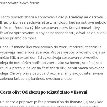
spracovateľských firiem.
Tento spôsob zberu a spracovania olív je
tradičný na ostrove
Brač
, pričom sa zachoval ešte z minulosti, keď na ostrove nebolo
toľko možností na rýchle spracovanie olív. Kedysi museli olivy
čakať na spracovanie, a aby sa neznehodnotili, dávali sa do sudov
alebo priamo do mora.
Dnes už mnoho ľudí zapracovalo do zberu modernú techniku a
využívajú mechanické zberače. Proces výroby olivového oleja sa
môže líšiť, niektorí domáci vykonávajú spracovanie olivového
oleja do niekoľkých hodín po zbere. Ako sa hovorí, sto ľudí, sto
chutí. A preto je najlepšia časť zberu olív,
ochutnávka
olivového
oleja. Olivový olej z ostrova Braču je známy svojou intenzívnou
zelenou farbou a pikantnou, ovocnou chuťou.
Cesta olív: Od zberu po tekuté zlato v lisovni
Po zbere a príprave je čas presunúť sa do
lisovne (uljara)
, kde
sa zo starostlivo pripravených olív stane vzácny olivový olej.