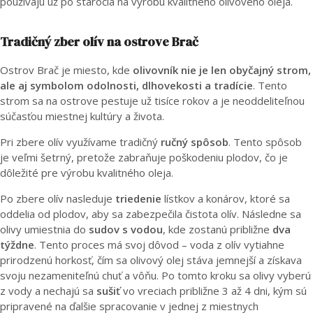
používajú už po stáročia na výrobu kvalitného olivového oleja.
Tradičný zber olív na ostrove Brač
Ostrov Brač je miesto, kde
olivovník nie je len obyčajný strom,
ale aj symbolom odolnosti, dlhovekosti a tradície
. Tento
strom sa na ostrove pestuje už tisíce rokov a je neoddeliteľnou
súčasťou miestnej kultúry a života.
Pri zbere olív využívame tradičný
ručný spôsob
. Tento spôsob
je veľmi šetrný, pretože zabraňuje poškodeniu plodov, čo je
dôležité pre výrobu kvalitného oleja.
Po zbere olív nasleduje
triedenie
lístkov a konárov, ktoré sa
oddelia od plodov, aby sa zabezpečila čistota olív. Následne sa
olivy umiestnia do
sudov s vodou
, kde zostanú približne
dva
týždne
. Tento proces má svoj dôvod – voda z olív vytiahne
prirodzenú horkosť, čím sa olivový olej stáva jemnejší a získava
svoju nezameniteľnú chuť a vôňu. Po tomto kroku sa olivy vyberú
z vody a nechajú sa
sušiť
vo vreciach približne 3 až 4 dni, kým sú
pripravené na ďalšie spracovanie v jednej z miestnych