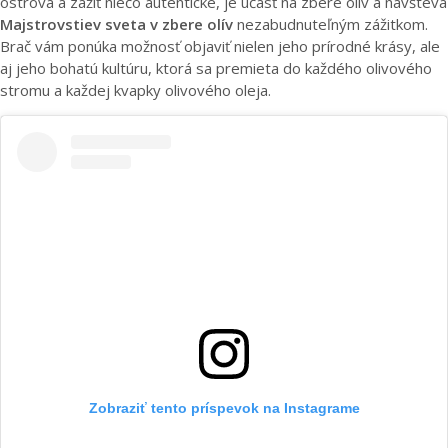
ostrova a zažiť niečo autentické, je účasť na zbere olív a návšteva
Majstrovstiev sveta v zbere olív
nezabudnuteľným zážitkom.
Brač vám ponúka možnosť objaviť nielen jeho prírodné krásy, ale
aj jeho bohatú kultúru, ktorá sa premieta do každého olivového
stromu a každej kvapky olivového oleja.
Zobraziť tento príspevok na Instagrame