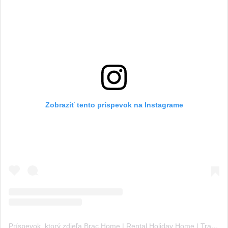
Zobraziť tento príspevok na Instagrame
Príspevok, ktorý zdieľa Brac Home | Rental Holiday Home | Travel Guide (@croatia_brac_home)