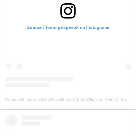
Zobraziť tento príspevok na Instagrame
Príspevok, ktorý zdieľa Brac Home | Rental Holiday Home | Travel Guide (@croatia_brac_home)