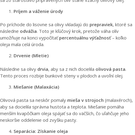
Príjem a váženie úrody
Po príchode do lisovne sa olivy vkladajú do
prepraviek
, ktoré sa
následne
odvážia
. Toto je kľúčový krok, pretože váha olív
umožňuje na konci vypočítať
percentuálnu výťažnosť
– koľko
oleja mala celá úroda.
Drvenie (Mletie)
Následne sa olivy
drvia
, aby sa z nich docielila
olivová pasta
.
Tento proces rozbije bunkové steny v plodoch a uvoľní olej.
Miešanie (Malaxácia)
Olivová pasta sa neskôr pomaly
mieša v strojoch
(malaxéroch),
aby sa docielila správna hustota a teplota. Miešanie pomáha
menším kvapôčkam oleja spájať sa do väčších, čo uľahčuje jeho
neskoršie oddelenie od zvyšku pasty.
Separácia: Získanie oleja