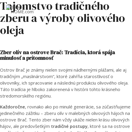
Tajomstvo tradičného
zberu a výroby olivového
MAI
oleja
ME
Zber olív na ostrove Brač: Tradícia, ktorá spája
minulosť a prítomnosť
Ostrov Brač je známy nielen svojimi nádhernými plážami, ale aj
tradičným „maslinárstvom“, ktoré zahŕňa starostlivosť o
olivovníky, ich spracovanie a následnú produkciu olivového oleja.
Táto tradícia je hlboko zakorenená v histórii tohto krásneho
stredomorského regiónu.
Každoročne
, rovnako ako po minulé generácie, sa zúčastňujeme
jedinečného zážitku – zberu olív v malebných olivových hájoch na
ostrove Brač. Tento zber nám vždy ukáže nielen krásu olivových
hájov, ale predovšetkým
tradičné postupy
, ktoré sa na ostrove