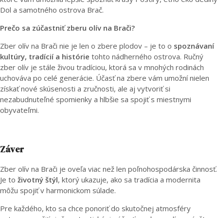
Dol a samotného ostrova Brač.
Prečo sa zúčastniť zberu olív na Brači?
Zber olív na Brači nie je len o zbere plodov – je to o
spoznávaní
kultúry, tradícií a histórie
tohto nádherného ostrova. Ručný
zber olív je stále živou tradíciou, ktorá sa v mnohých rodinách
uchováva po celé generácie. Účasť na zbere vám umožní nielen
získať nové skúsenosti a zručnosti, ale aj vytvoriť si
nezabudnuteľné spomienky a hlbšie sa spojiť s miestnymi
obyvateľmi.
Záver
Zber olív na Brači je oveľa viac než len poľnohospodárska činnosť.
Je to
životný štýl
, ktorý ukazuje, ako sa tradícia a modernita
môžu spojiť v harmonickom súlade.
Pre každého, kto sa chce ponoriť do skutočnej atmosféry