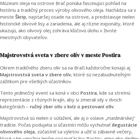
Múzeum oleja na ostrove Brač ponúka fascinujúci pohľad na
históriu a tradičný proces výroby olivového oleja. Nachádza sa v
meste
Škrip
, najstaršej osade na ostrove, a predstavuje nielen
historické olivové lisy a zariadenia, ale aj rôzne exponáty, ktoré
ukazujú, ako olivový olej zohráva kľúčovú úlohu v živote
miestnych obyvateľov.
Majstrovstvá sveta v zbere olív v meste Postira
Okrem tradičného zberu olív sa na Brači každoročne konajú aj
Majstrovstvá sveta v zbere olív
, ktoré sú nezabudnuteľným
zážitkom pre všetkých účastníkov.
Tento jedinečný event sa koná v obci
Postira
, kde sa stretnú
reprezentácie z rôznych krajín, aby si zmerali sily v dvoch
kategóriách –
ručný zber olív
a
kvíz o pestovaní olív
.
Majstrovstvá sú nielen o súťažení, ale aj o oslave „maslinárskej“
tradície. Počas podujatia si účastníci môžu vychutnať
degustácie
olivového oleja
, zúčastniť sa výletov a užiť si zábavné večery,
ktoré vám umožnia lepšie spoznať krásy Postiry, etno eko dediny