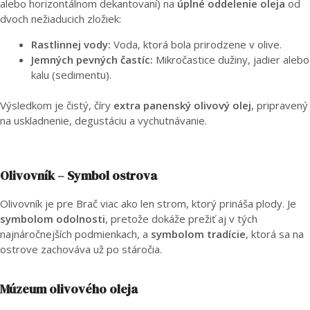
alebo horizontálnom dekantovaní) na
úplné oddelenie oleja
od
dvoch nežiaducich zložiek:
Rastlinnej vody:
Voda, ktorá bola prirodzene v olive.
Jemných pevných častíc:
Mikročastice dužiny, jadier alebo
kalu (sedimentu).
Výsledkom je čistý, číry
extra panenský olivový olej
, pripravený
na uskladnenie, degustáciu a vychutnávanie.
Olivovník – Symbol ostrova
Olivovník je pre Brač viac ako len strom, ktorý prináša plody. Je
symbolom odolnosti
, pretože dokáže prežiť aj v tých
najnáročnejších podmienkach, a
symbolom tradície
, ktorá sa na
ostrove zachováva už po stáročia.
Múzeum olivového oleja