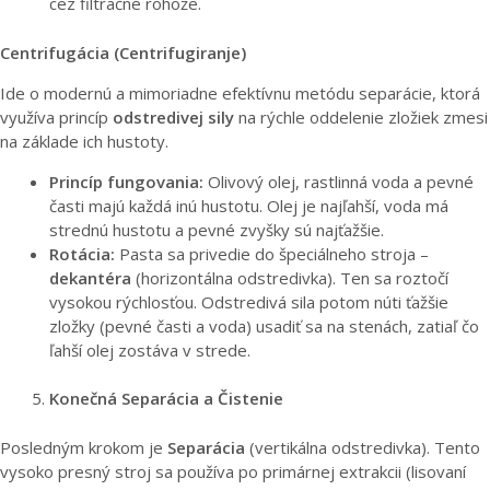
cez filtračné rohože.
Centrifugácia (Centrifugiranje)
Ide o modernú a mimoriadne efektívnu metódu separácie, ktorá
využíva princíp
odstredivej sily
na rýchle oddelenie zložiek zmesi
na základe ich hustoty.
Princíp fungovania:
Olivový olej, rastlinná voda a pevné
časti majú každá inú hustotu. Olej je najľahší, voda má
strednú hustotu a pevné zvyšky sú najťažšie.
Rotácia:
Pasta sa privedie do špeciálneho stroja –
dekantéra
(horizontálna odstredivka). Ten sa roztočí
vysokou rýchlosťou. Odstredivá sila potom núti ťažšie
zložky (pevné časti a voda) usadiť sa na stenách, zatiaľ čo
ľahší olej zostáva v strede.
Konečná Separácia a Čistenie
Posledným krokom je
Separácia
(vertikálna odstredivka). Tento
vysoko presný stroj sa používa po primárnej extrakcii (lisovaní