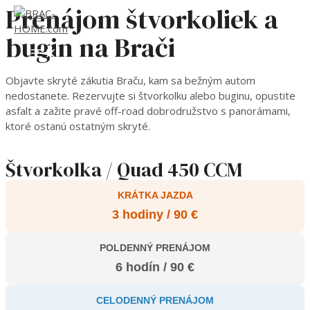
Prenájom štvorkoliek a
Preskočiť
na
bugin na Brači
obsah
MAIN
MENU
Objavte skryté zákutia Braču, kam sa bežným autom
nedostanete. Rezervujte si štvorkolku alebo buginu, opustite
asfalt a zažite pravé off-road dobrodružstvo s panorámami,
ktoré ostanú ostatným skryté.
Štvorkolka / Quad 450 CCM
KRÁTKA JAZDA
3 hodiny / 90 €
POLDENNÝ PRENÁJOM
6 hodín / 90 €
CELODENNÝ PRENÁJOM