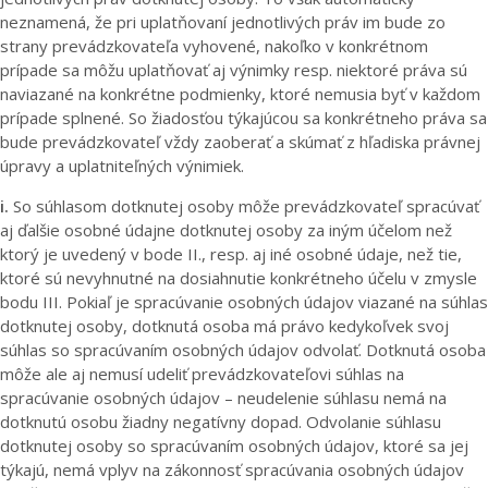
neznamená, že pri uplatňovaní jednotlivých práv im bude zo
strany prevádzkovateľa vyhovené, nakoľko v konkrétnom
prípade sa môžu uplatňovať aj výnimky resp. niektoré práva sú
naviazané na konkrétne podmienky, ktoré nemusia byť v každom
prípade splnené. So žiadosťou týkajúcou sa konkrétneho práva sa
bude prevádzkovateľ vždy zaoberať a skúmať z hľadiska právnej
úpravy a uplatniteľných výnimiek.
i.
So súhlasom dotknutej osoby môže prevádzkovateľ spracúvať
aj ďalšie osobné údajne dotknutej osoby za iným účelom než
ktorý je uvedený v bode II., resp. aj iné osobné údaje, než tie,
ktoré sú nevyhnutné na dosiahnutie konkrétneho účelu v zmysle
bodu III. Pokiaľ je spracúvanie osobných údajov viazané na súhlas
dotknutej osoby, dotknutá osoba má právo kedykoľvek svoj
súhlas so spracúvaním osobných údajov odvolať. Dotknutá osoba
môže ale aj nemusí udeliť prevádzkovateľovi súhlas na
spracúvanie osobných údajov – neudelenie súhlasu nemá na
dotknutú osobu žiadny negatívny dopad. Odvolanie súhlasu
dotknutej osoby so spracúvaním osobných údajov, ktoré sa jej
týkajú, nemá vplyv na zákonnosť spracúvania osobných údajov