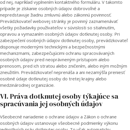
od nej, napríklad vyplnením kontaktného formuláru. V takomto
prípade je získanie osobných údajov dobrovoľné a
nepredstavuje žiadnu zmluvnú alebo zákonnú povinnosť.
Prevádzkovateľ webovej stránky je povinný zaznamenávať
všetky požiadavky používateľov v súvislosti so stiahnutím,
opravou a vymazaním osobných údajov dotknutej osoby. Pri
zabezpečení osobných údajov dotknutej osoby, prevádzkovateľ
disponuje modernými technickými a bezpečnostnými
mechanizmami, zabezpečujúcimi ochranu spracovávaných
osobných údajov pred neoprávneným prístupom alebo
prenosom, pred ich stratou alebo zničením, alebo iným možným
zneužitím. Prevádzkovateľ neprenáša a ani nezamýšľa preniesť
osobné údaje dotknutej osoby do tretej krajiny alebo
medzinárodnej organizácie.
VI. Práva dotknutej osoby týkajúce sa
spracúvania jej osobných údajov
Všeobecné nariadenie o ochrane údajov a Zákon o ochrane
osobných údajov ustanovuje všeobecné podmienky výkonu
jednotlivých práv dotknutej osoby. To však automaticky