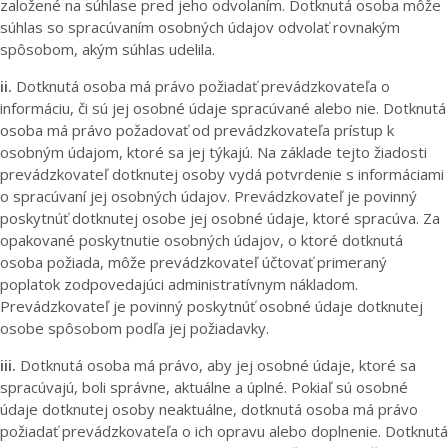
založené na súhlase pred jeho odvolaním. Dotknutá osoba môže
súhlas so spracúvaním osobných údajov odvolať rovnakým
spôsobom, akým súhlas udelila.
ii.
Dotknutá osoba má právo požiadať prevádzkovateľa o
informáciu, či sú jej osobné údaje spracúvané alebo nie. Dotknutá
osoba má právo požadovať od prevádzkovateľa prístup k
osobným údajom, ktoré sa jej týkajú. Na základe tejto žiadosti
prevádzkovateľ dotknutej osoby vydá potvrdenie s informáciami
o spracúvaní jej osobných údajov. Prevádzkovateľ je povinný
poskytnúť dotknutej osobe jej osobné údaje, ktoré spracúva. Za
opakované poskytnutie osobných údajov, o ktoré dotknutá
osoba požiada, môže prevádzkovateľ účtovať primeraný
poplatok zodpovedajúci administratívnym nákladom.
Prevádzkovateľ je povinný poskytnúť osobné údaje dotknutej
osobe spôsobom podľa jej požiadavky.
iii.
Dotknutá osoba má právo, aby jej osobné údaje, ktoré sa
spracúvajú, boli správne, aktuálne a úplné. Pokiaľ sú osobné
údaje dotknutej osoby neaktuálne, dotknutá osoba má právo
požiadať prevádzkovateľa o ich opravu alebo doplnenie. Dotknutá