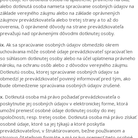
alebo dotknutá osoba namieta spracúvanie osobných údajov na
základe verejného záujmu alebo na základe oprávnených
záujmov prevádzkovateľa alebo tretej strany a to až do
overenia, či oprávnené dôvody na strane prevádzkovateľa
prevažujú nad oprávnenými dôvodmi dotknutej osoby.
ix.
Ak sa spracúvanie osobných údajov obmedzilo okrem
uchovávania môže osobné údaje prevádzkovateľ spracúvať len
so súhlasom dotknutej osoby alebo na účel uplatnenia právneho
nároku, na ochranu osôb alebo z dôvodov verejného záujmu.
Dotknutú osobu, ktorej spracúvanie osobných údajov sa
obmedzí je prevádzkovateľ povinný informovať pred tým, ako
bude obmedzenie spracúvania osobných údajov zrušené.
x.
Dotknutá osoba má právo požiadať prevádzkovateľa o
poskytnutie jej osobných údajov v elektronickej forme, ktorá
umožní preniesť osobné údaje dotknutej osoby do inej
spoločnosti, resp. tretej osobe. Dotknutá osoba má právo získať
osobné údaje, ktoré sa jej týkajú a ktoré poskytla
prevádzkovateľovi, v štruktúrovanom, bežne používanom a
strojovo čitateľnom formáte a má právo preniesť tieto osobné