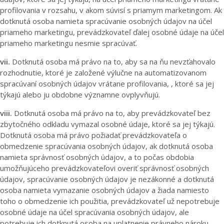
profilovania v rozsahu, v akom súvisí s priamym marketingom. Ak
dotknutá osoba namieta spracúvanie osobných údajov na účel
priameho marketingu, prevádzkovateľ ďalej osobné údaje na účel
priameho marketingu nesmie spracúvať.
vii.
Dotknutá osoba má právo na to, aby sa na ňu nevzťahovalo
rozhodnutie, ktoré je založené výlučne na automatizovanom
spracúvaní osobných údajov vrátane profilovania, , ktoré sa jej
týkajú alebo ju obdobne významne ovplyvňujú.
viii.
Dotknutá osoba má právo na to, aby prevádzkovateľ bez
zbytočného odkladu vymazal osobné údaje, ktoré sa jej týkajú.
Dotknutá osoba má právo požiadať prevádzkovateľa o
obmedzenie spracúvania osobných údajov, ak dotknutá osoba
namieta správnosť osobných údajov, a to počas obdobia
umožňujúceho prevádzkovateľovi overiť správnosť osobných
údajov, spracúvanie osobných údajov je nezákonné a dotknutá
osoba namieta vymazanie osobných údajov a žiada namiesto
toho o obmedzenie ich použitia, prevádzkovateľ už nepotrebuje
osobné údaje na účel spracúvania osobných údajov, ale
potrebuje ich dotknutá osoba na uplatnenie právneho nároku,