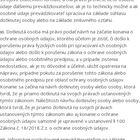
údaje ďalšiemu prevádzkovateľovi, ak je to technicky možné a ak
osobné údaje prevádzkovateľ spracúva na základe súhlasu
dotknutej osoby alebo na základe zmluvného vzťahu.
xi.
Dotknutá osoba má právo podať návrh na začatie konania o
ochrane osobných údajov, ktorého účelom je zistiť, či došlo k
porušeniu práva fyzických osôb pri spracúvaní ich osobných
údajov alebo došlo k porušeniu zákona o ochrane osobných
údajov alebo osobitného predpisu, a v prípade zistenia
nedostatkov, ak je to dôvodné a účelné, uložiť opatrenia na
nápravu, prípadne pokutu za porušenie tohto zákona alebo
osobitného predpisu pre oblasť ochrany osobných údajov.
Konanie sa začína na návrh dotknutej osoby alebo osoby, ktorá
tvrdí, že je priamo dotknutá na svojich právach ustanovených
týmto zákonom. Náležitosti návrhu dotknutej osoby alebo osoby,
ktorá tvrdí, že je priamo dotknutá na svojich právach
ustanovených týmto zákonom ako aj konanie o ochrane
osobných údajov samotné je upravené v ustanovení § 100
Zákona č. 18/2018 Z.z. o ochrane osobných údajov.
xii.
Informácie poskytované prevádzkovateľom na základe