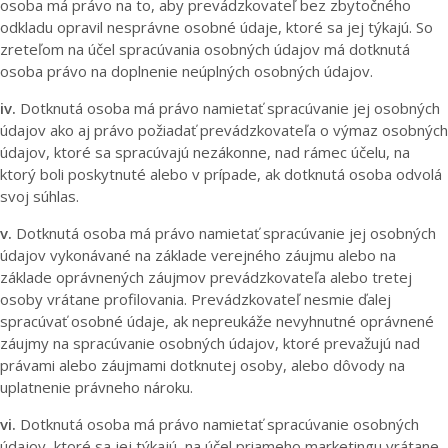
osoba má právo na to, aby prevádzkovateľ bez zbytočného
odkladu opravil nesprávne osobné údaje, ktoré sa jej týkajú. So
zreteľom na účel spracúvania osobných údajov má dotknutá
osoba právo na doplnenie neúplných osobných údajov.
iv.
Dotknutá osoba má právo namietať spracúvanie jej osobných
údajov ako aj právo požiadať prevádzkovateľa o výmaz osobných
údajov, ktoré sa spracúvajú nezákonne, nad rámec účelu, na
ktorý boli poskytnuté alebo v prípade, ak dotknutá osoba odvolá
svoj súhlas.
v.
Dotknutá osoba má právo namietať spracúvanie jej osobných
údajov vykonávané na základe verejného záujmu alebo na
základe oprávnených záujmov prevádzkovateľa alebo tretej
osoby vrátane profilovania. Prevádzkovateľ nesmie ďalej
spracúvať osobné údaje, ak nepreukáže nevyhnutné oprávnené
záujmy na spracúvanie osobných údajov, ktoré prevažujú nad
právami alebo záujmami dotknutej osoby, alebo dôvody na
uplatnenie právneho nároku.
vi.
Dotknutá osoba má právo namietať spracúvanie osobných
údajov, ktoré sa jej týkajú, na účel priameho marketingu vrátane